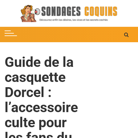
S
k
i
p
t
o
c
Guide de la
o
n
casquette
t
e
Dorcel :
n
t
l’accessoire
culte pour
les fans du