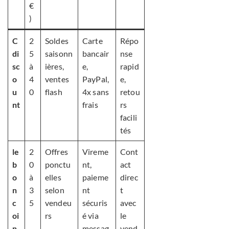
€
)
C
2
Soldes
Carte
Répo
di
5
saisonn
bancair
nse
sc
à
ières,
e,
rapid
o
4
ventes
PayPal,
e,
u
0
flash
4x sans
retou
nt
frais
rs
facili
tés
le
2
Offres
Vireme
Cont
b
0
ponctu
nt,
act
o
à
elles
paieme
direc
n
3
selon
nt
t
c
5
vendeu
sécuris
avec
oi
rs
é via
le
n
messag
vend