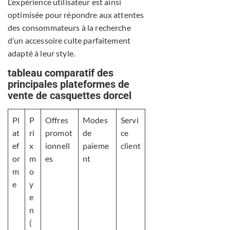
L’expérience utilisateur est ainsi
optimisée pour répondre aux attentes
des consommateurs à la recherche
d’un accessoire culte parfaitement
adapté à leur style.
tableau comparatif des
principales plateformes de
vente de casquettes dorcel
Pl
P
Offres
Modes
Servi
at
ri
promot
de
ce
ef
x
ionnell
paieme
client
or
m
es
nt
m
o
e
y
e
n
(