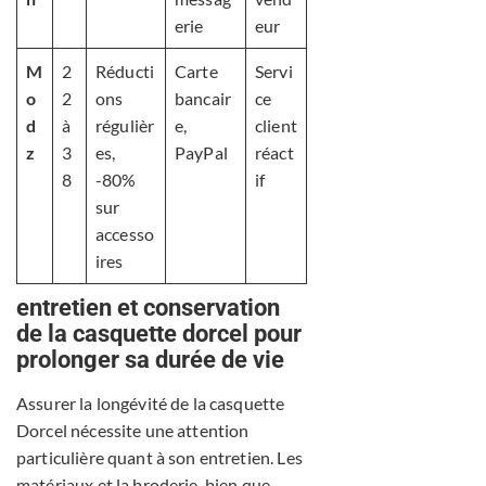
erie
eur
M
2
Réducti
Carte
Servi
o
2
ons
bancair
ce
d
à
régulièr
e,
client
z
3
es,
PayPal
réact
8
-80%
if
sur
accesso
ires
entretien et conservation
de la casquette dorcel pour
prolonger sa durée de vie
Assurer la longévité de la casquette
Dorcel nécessite une attention
particulière quant à son entretien. Les
matériaux et la broderie, bien que