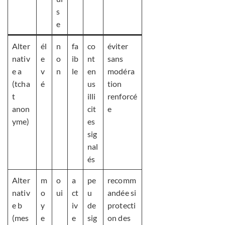
s
e
Alter
él
n
fa
co
éviter
nativ
e
o
ib
nt
sans
e a
v
n
le
en
modéra
(tcha
é
us
tion
t
illi
renforcé
anon
cit
e
yme)
es
sig
nal
és
Alter
m
o
a
pe
recomm
nativ
o
ui
ct
u
andée si
e b
y
iv
de
protecti
(mes
e
e
sig
on des