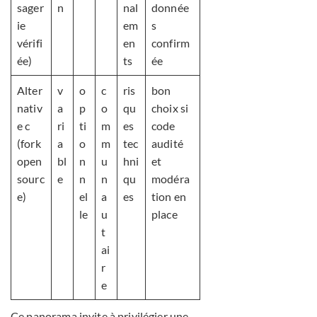
sager
n
nal
donnée
ie
em
s
vérifi
en
confirm
ée)
ts
ée
Alter
v
o
c
ris
bon
nativ
a
p
o
qu
choix si
e c
ri
ti
m
es
code
(fork
a
o
m
tec
audité
open
bl
n
u
hni
et
sourc
e
n
n
qu
modéra
e)
el
a
es
tion en
le
u
place
t
ai
r
e
Ce panorama invite à privilégier une