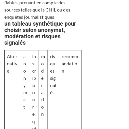
fiables, prenant en compte des
sources telles que la CNIL ou des
enquêtes journalistiques.
un tableau synthétique pour
choisir selon anonymat,
modération et risques
signalés
Alter
a
in
m
ris
recomm
nativ
n
s
o
qu
andatio
e
o
cr
d
es
n
n
ip
é
sig
y
ti
r
nal
m
o
a
és
a
n
ti
t
r
o
e
n
q
ui