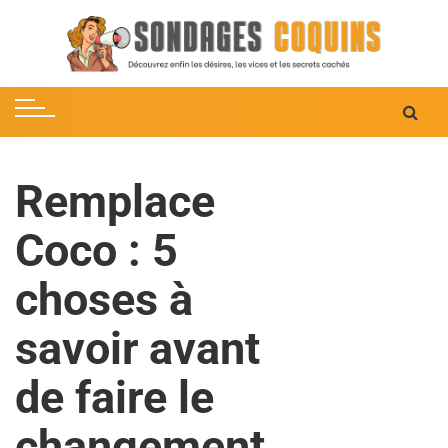
S
k
i
p
t
o
c
Remplace
o
n
Coco : 5
t
e
choses à
n
t
savoir avant
de faire le
changement